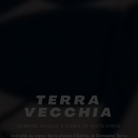
TERRA
VECCHIA
DOMAINE VITICOLE À ALERIA EN HAUTE-CORSE
Installé au cœur de la plaine d’Aléria, le Domaine Terra