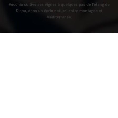
Vecchia cultive ses vignes à quelques pas de l’étang de
Diana, dans un écrin naturel entre montagne et
Méditerranée.
BOUTIQUE EN LIGNE